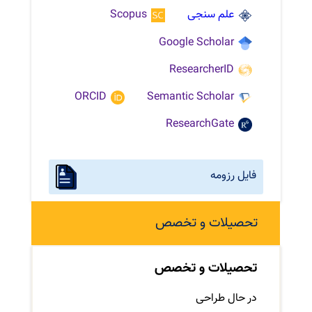
علم سنجی
Scopus
Google Scholar
ResearcherID
ORCID
Semantic Scholar
ResearchGate
فایل رزومه
تحصیلات و تخصص
تحصیلات و تخصص
در حال طراحی